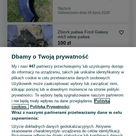
Stężyca
Odświeżono dnia 28 lipca 2026
Zbiork paliwa Ford Galaxy
mk3 wlew paliwa
100 zł
Dbamy o Twoją prywatność
Stężyca
Odświeżono dnia 28 lipca 2026
My i nasi
447
partnerzy przechowujemy lub uzyskujemy dostęp
do informacji na urządzeniu, takich jak unikalne identyfikatory w
plikach cookie w celu przetwarzania danych osobowych.
Konsola pulpit Seat Altea
Użytkownik może zaakceptować wybory lub zarządzać nimi,
200 zł
klikając poniżej lub w dowolnym momencie na stronie polityki
prywatności. Te wybory będą sygnalizowane naszym partnerom
i nie będą miały wpływu na dane przeglądania.
Polityka
cookies,
Polityka Prywatności
Stężyca
Wraz z naszymi partnerami przetwarzamy dane w celu
Odświeżono dnia 28 lipca 2026
zapewnienia:
Użycie dokładnych danych geolokalizacyjnych. Aktywne
skanowanie charakterystyki urządzenia do celów identyfikacji.
Rozumienie odbiorców dzięki statystyce lub kombinacji danych